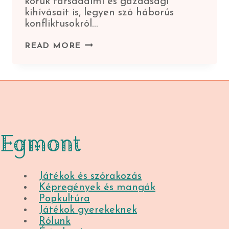
koruk társadalmi és gazdasági
kihívásait is, legyen szó háborús
konfliktusokról…
SZUPERHŐS,
READ MORE
MINT
SZIMBÓLUM:
HŐSIESSÉG,
REMÉNY
ÉS
IGAZSÁG
EREJE
Egmont
Játékok és szórakozás
Képregények és mangák
Popkultúra
Játékok gyerekeknek
Rólunk